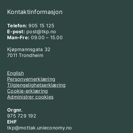
Kontaktinformasjon
Telefon:
905 15 125
E-post:
post@tkp.no
Man–Fre:
09.00 – 15.00
Kjøpmannsgata 32
7011 Trondheim
English
Personvernerklæring
Tilgjengelighetserklæring
Cookie-erklæring
Administrer cookies
Orgnr.
975 729 192
EHF
tkp@mottak.unieconomy.no