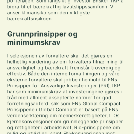
porteføljen. Som langsiktig investor ønsker TKP å
bidra til et bærekraftig lavutslippssamfunn. Vi
anser klimarisiko som den viktigste
bærekraftsrisikoen.
Grunnprinsipper og
minimumskrav
I seleksjonen av forvaltere skal det gjøres en
helhetlig vurdering av om forvalters tilnærming til
ansvarlighet og bærekraft fremstår troverdig og
effektiv. Både den interne forvaltningen og våre
eksterne forvaltere skal jobbe i henhold til FNs
Prinsipper for Ansvarlige Investeringer (PRI).TKP
har som minimumskrav at investeringene gjøres i
tråd med allment aksepterte normer for god
forretningsadferd, slik som FNs Global Compact.
Prinsippene i Global Compact er basert på FNs
verdenserklæring om menneskerettigheter, ILOs
kjernekonvensjoner om grunnleggende prinsipper
og rettigheter i arbeidslivet, Rio-prinsippene om
miljø og utvikling, samt FN-konvensjonen mot