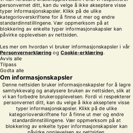
personvernet ditt, kan du velge å ikke akseptere visse
typer informasjonskapsler. Klikk på de ulike
kategorioverskriftene for å finne ut mer og endre
standardinnstillingene. Vær oppmerksom på at
blokkering av enkelte typer informasjonskapsler kan
påvirke opplevelsen av nettsiden.
Les mer om hvordan vi bruker informasjonskapsler i vår
Personvernerklæring
og
Cookie-erklæring
.
Avvis alle
Tilpass
Godta alle
Om informasjonskapsler
Denne nettsiden bruker informasjonskapsler for å lagre
samtykkevalg og analysere bruken av nettsiden, slik at
vi kan forbedre brukeropplevelsen. Fordi vi respekterer
personvernet ditt, kan du velge å ikke akseptere visse
typer informasjonskapsler. Klikk på de ulike
kategorioverskriftene for å finne ut mer og endre
standardinnstillingene. Vær oppmerksom på at
blokkering av enkelte typer informasjonskapsler kan
påvirke opplevelsen av nettsiden.