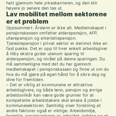
hatt gjennom hele yrkeskarrieren, og den blir
høyere jo senere den tas ut.
Lav mobilitet mellom sektorene
er et problem
Oppsummert: Årslønn er ikke alt. Medlemskapet i
pensjonskassen omfatter alderspensjon, AFP,
uførepensjon og etterlattepensjon.
Tjenestepensjon i privat sektor er derimot ikke en
fast pakke. Det er opp til hver enkelt arbeidsgiver
å tilby ekstra goder utenom sparing til
alderspensjon, og nivået på denne sparingen. Du
må sammenligne med det du har gjennom
medlemskapet i pensjonskassen og finne ut om du
hva du må gjøre på egen hånd for å sikre deg og
dine for fremtiden.
– Det er viktig at kommunene er attraktive
arbeidsgivere, og både lønn, pensjon og øvrige
arbeidsvilkår kan være gode grunner for at
kompetente arbeidstakere skal ønske å jobbe i
kommunesektoren. Samtidig viser forskning at
andre faktorer også er viktige: Arbeidsmiljø,
fagmiljø, organiseringen av arbeidet, ledelse og et