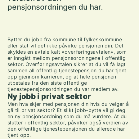
pensjonsordningen du har.
Bytter du jobb fra kommune til fylkeskommune
eller stat vil det ikke påvirke pensjonen din. Det
skyldes en avtale kalt «overføringsavtalen», som
er inngått mellom pensjonsordningene i offentlig
sektor. Overføringsavtalen sikrer at du vil få lagt
sammen all offentlig tjenestepensjon du har tjent
opp gjennom karrieren, og at hele pensjonen
utbetales fra den siste offentlige
tjenestepensjonsordningen du var medlem av.
Ny jobb i privat sektor
Men hva skjer med pensjonen din hvis du velger å
gå til privat sektor? Et slikt jobb-bytte vil gi deg
en ny pensjonsordning som du må vurdere. At du
slutter i offentlig sektor, påvirker også verdien av
den offentlige tjenestepensjonen du allerede har
tjent opp.