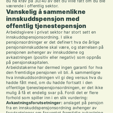
du ha krav på 30/40 av det du ville fått om du ble
værende i offentlig sektor.
Vanskelig å sammenlikne
innskuddspensjon med
offentlig tjenestepensjon
Arbeidsgivere i privat sektor har stort sett en
innskuddspensjonsordning. I slike
pensjonsordninger er det definert hva de årlige
pensjonsinnskuddene skal være, og størrelsen på
pensjonen avhenger av innskuddene og
avkastningen (positiv eller negativ) som oppnås
på pensjonskapitalen.
Arbeidstakerne har dermed ingen garanti for hva
den fremtidige pensjonen vil bli. Å sammenligne
hva innskuddsordningen vil gi deg versus hva du
hadde fått med, om du hadde fortsatt i den
offentlige tjenestepensjonsordningen, er det ikke
mulig å få et endelig svar på. Fordi det er flere
forhold som spiller inn i en slik vurdering:
Avkastningsforutsetninger:
anslaget på pensjon
fra en innskuddspensjonsordning avhenger av
forutsetninger om forventet fremtidig avkastning