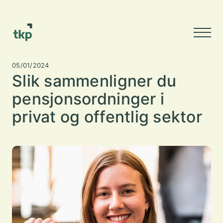
05/01/2024
Slik sammenligner du
pensjonsordninger i
privat og offentlig sektor