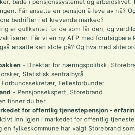
er, både i pensjonssystemet og arbeidslivet. 
ngen. Får ansatte en pensjon å leve av nå? Og
ore bedrifter i et krevende marked?
g er gullkantet for de som får den, og verdil
kvalifiserer. Får vi en ny AFP med forutsigbare
gså ansatte kan stole på? Og hva med slitero
obakken
- Direktør for næringspolitikk, Storeb
orsker, Statistisk sentralbyrå
 Forbundssekretær, Fellesforbundet
rand
- Pensjonsekspert, Storebrand
n finner du her.
kedet for offentlig tjenestepensjon - erfari
tivt inn igjen i markedet for offentlig tjenest
 en fylkeskommune har valgt Storebrand som