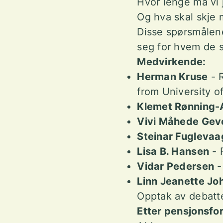
Hvor lenge må vi
Og hva skal skje
Disse spørsmålen
seg for hvem de 
Medvirkende:
Herman Kruse
- R
from University of
Klemet Rønning
Vivi Måhede Gev
Steinar Fuglevaa
Lisa B. Hansen
- 
Vidar Pedersen
-
Linn Jeanette Jo
Opptak av debatte
Etter pensjonsfor