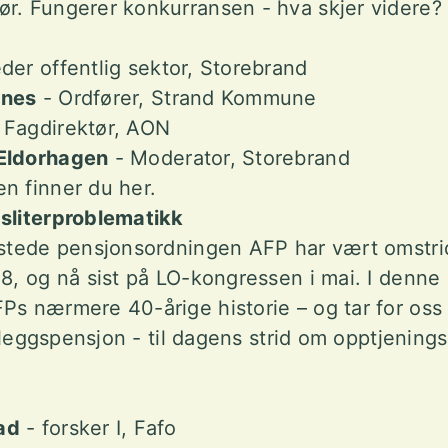
ør. Fungerer konkurransen - hva skjer videre
der offentlig sektor, Storebrand
snes
- Ordfører, Strand Kommune
 Fagdirektør, AON
 Eldorhagen
- Moderator, Storebrand
n finner du her.
 sliterproblematikk
estede pensjonsordningen AFP har vært omstrid
88, og nå sist på LO-kongressen i mai. I denne
Ps nærmere 40-årige historie – og tar for oss 
tilleggspensjon - til dagens strid om opptjenin
ad
- forsker I, Fafo