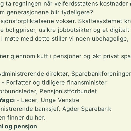
g ta regningen når velferdsstatens kostnader 
om generasjonene blir tydeligere?
jonsforpliktelsene vokser. Skattesystemet kni
boligpriser, usikre jobbutsikter og et digitalt 
 I møte med dette stiller vi noen ubehagelig
 mer gjennom kutt i pensjoner og økt privat sp
dministrerende direktør, Sparebankforeninge
- Forfatter og tidligere finansminister
orbundsleder, Pensjonistforbundet
Yagci
- Leder, Unge Venstre
nistrerende banksjef, Agder Sparebank
n finner du her.
 og pensjon