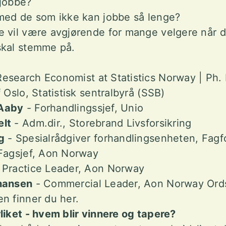
 jobbe?
 med de som ikke kan jobbe så lenge?
e vil være avgjørende for mange velgere når 
skal stemme på.
esearch Economist at Statistics Norway | Ph.
 Oslo, Statistisk sentralbyrå (SSB)
-Aaby
- Forhandlingssjef, Unio
elt
- Adm.dir., Storebrand Livsforsikring
g
- Spesialrådgiver forhandlingsenheten, Fag
Fagsjef, Aon Norway
 Practice Leader, Aon Norway
hansen
- Commercial Leader, Aon Norway Ord
n finner du her.
liket - hvem blir vinnere og tapere?