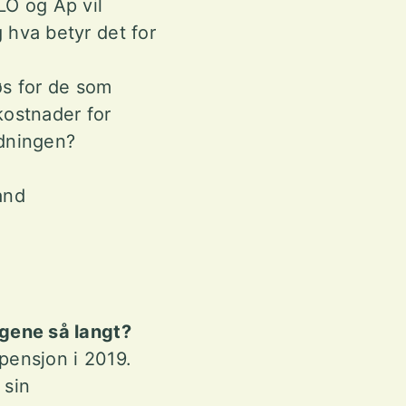
LO og Ap vil
 hva betyr det for
øs for de som
 kostnader for
rdningen?
rand
ngene så langt?
epensjon i 2019.
 sin