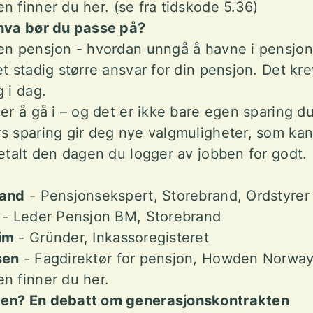
n finner du her.
(se fra tidskode 5.36)
 hva bør du passe på?
gen pensjon - hvordan unngå å havne i pensjo
t stadig større ansvar for din pensjon. Det kre
g i dag.
er å gå i – og det er ikke bare egen sparing d
s sparing gir deg nye valgmuligheter, som kan
betalt den dagen du logger av jobben for godt.
rand
- Pensjonsekspert, Storebrand, Ordstyre
- Leder Pensjon BM, Storebrand
im
- Gründer, Inkassoregisteret
sen
- Fagdirektør for pensjon, Howden Norw
n finner du her.
gen? En debatt om generasjonskontrakten