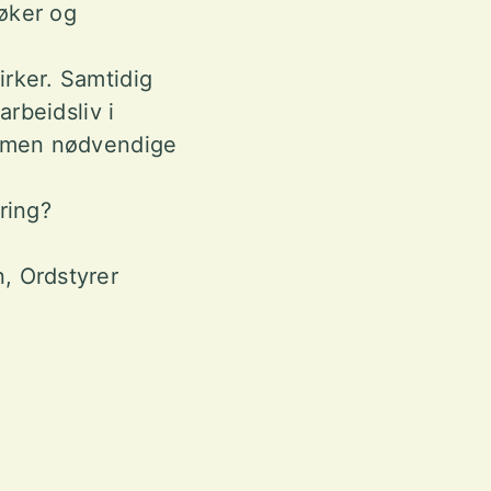
øker og
rker. Samtidig
arbeidsliv i
e, men nødvendige
aring?
n, Ordstyrer