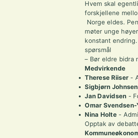
Hvem skal egentli
forskjellene mell
Norge eldes. Pens
møter unge høyere 
konstant endring.
spørsmål
– Bør eldre bidra
Medvirkende
Therese Riiser
- A
Sigbjørn Johnsen
Jan Davidsen
- F
Omar Svendsen-
Nina Holte
- Admi
Opptak av debatte
Kommuneøkonomi