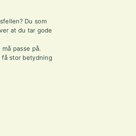
nsfellen? Du som
ver at du tar gode
u må passe på.
 få stor betydning
r
ay