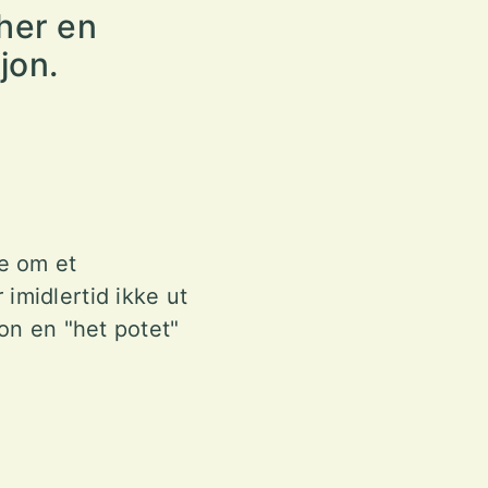
her en
jon.
ge om et
 imidlertid ikke ut
sjon en "het potet"