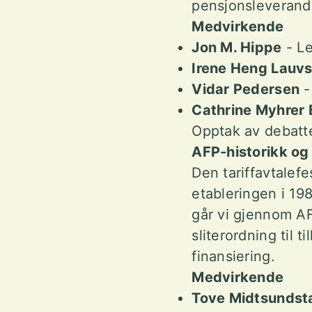
pensjonsleverand
Medvirkende
Jon M. Hippe
- Le
Irene Heng Lauv
Vidar Pedersen
-
Cathrine Myhrer
Opptak av debatte
AFP-historikk og
Den tariffavtalef
etableringen i 19
går vi gjennom AF
sliterordning til 
finansiering.
Medvirkende
Tove Midtsundst