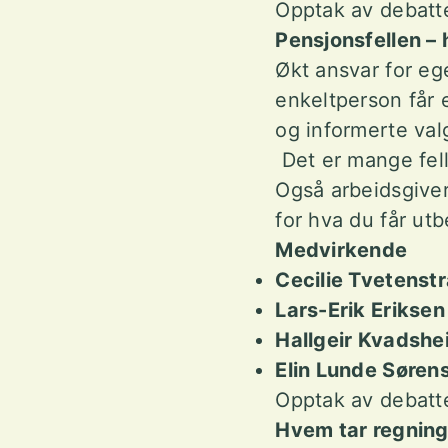
Opptak av debatte
Pensjonsfellen –
Økt ansvar for e
enkeltperson får e
og informerte val
Det er mange fell
Også arbeidsgiver
for hva du får ut
Medvirkende
Cecilie Tvetenst
Lars-Erik Eriksen
Hallgeir Kvadshe
Elin Lunde Søren
Opptak av debatte
Hvem tar regnin