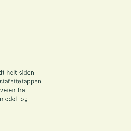
?
t helt siden
 stafettetappen
veien fra
gsmodell og