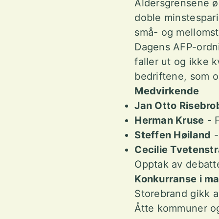
Aldersgrensene øk
doble minstespari
små- og mellomst
Dagens AFP-ordnin
faller ut og ikke 
bedriftene, som o
Medvirkende
Jan Otto Risebr
Herman Kruse
- F
Steffen Høiland
-
Cecilie Tvetenst
Opptak av debatte
Konkurranse i mar
Storebrand gikk ak
Åtte kommuner og