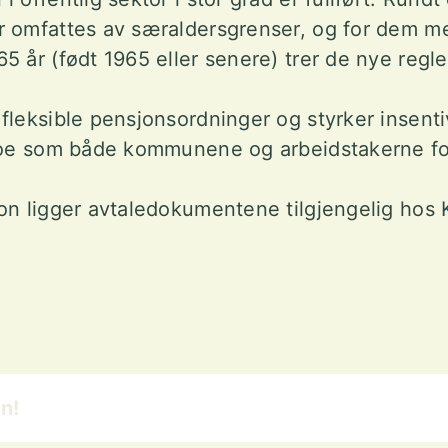
r omfattes av særaldersgrenser, og for dem m
 år (født 1965 eller senere) trer de nye reglen
fleksible pensjonsordninger og styrker insenti
 noe som både kommunene og arbeidstakerne fo
on ligger
avtaledokumentene tilgjengelig hos 
n!