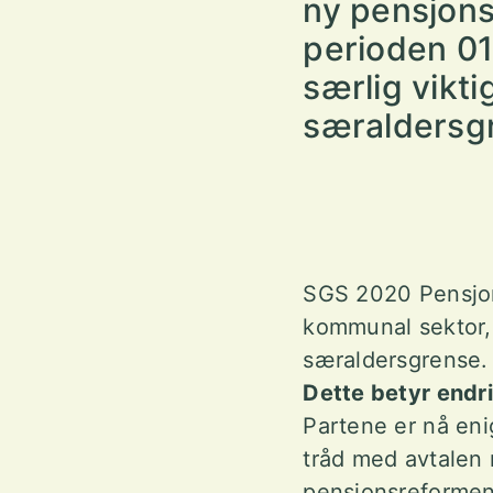
ny pensjons
perioden 01
særlig vikt
særaldersg
SGS 2020
Pensjo
kommunal sektor, 
særaldersgrense.
Dette betyr endr
Partene er nå eni
tråd med avtalen 
pensjonsreformen i