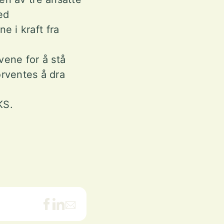
ed
e i kraft fra
vene for å stå
rventes å dra
KS.