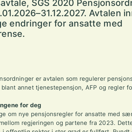
avtale, SGS 2020 Pensjonsordn
.01.2026–31.12.2027. Avtalen 
ige endringer for ansatte med
rense.
nsordninger er avtalen som regulerer pensjon
blant annet tjenestepensjon, AFP og regler f
ingene for deg
ge om nye pensjonsregler for ansatte med sær
mellom regjeringen og partene fra 2023. Dett
 offentlig sektor i stor grad er fullført. Rundt