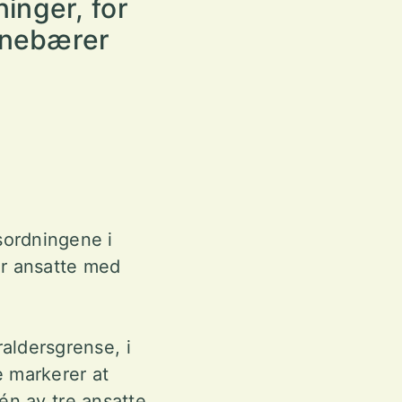
inger, for
innebærer
sordningene i
or ansatte med
aldersgrense, i
e markerer at
 én av tre ansatte