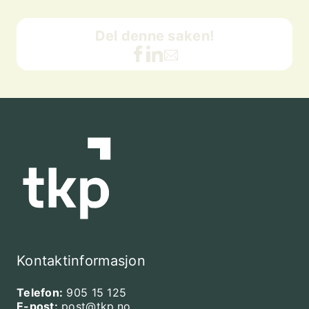
Del denne saken!
Kontaktinformasjon
Telefon:
905 15 125
E-post:
post@tkp.no