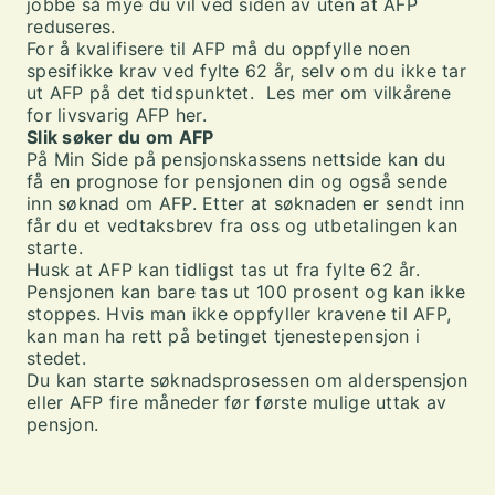
jobbe så mye du vil ved siden av uten at AFP
reduseres.
For å kvalifisere til AFP må du oppfylle noen
spesifikke krav ved fylte 62 år, selv om du ikke tar
ut AFP på det tidspunktet. Les mer om
vilkårene
for livsvarig AFP her.
Slik søker du om AFP
På
Min Side
på pensjonskassens nettside kan du
få en prognose for pensjonen din og også sende
inn søknad om AFP. Etter at søknaden er sendt inn
får du et vedtaksbrev fra oss og utbetalingen kan
starte.
Husk at AFP kan tidligst tas ut fra fylte 62 år.
Pensjonen kan bare tas ut 100 prosent og kan ikke
stoppes. Hvis man ikke oppfyller kravene til AFP,
kan man ha rett på
betinget tjenestepensjon i
stedet.
Du kan starte søknadsprosessen om alderspensjon
eller AFP fire måneder før første mulige uttak av
pensjon.